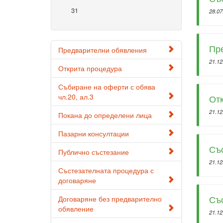
31
28.07
Пр
Предварителни обявления
21.12
Открита процедура
Събиране на оферти с обява
чл.20, ал.3
От
21.12
Покана до определени лица
Пазарни консултации
Със
Публично състезание
21.12
Състезателната процедура с
договаряне
Съ
Договаряне без предварително
обявление
21.12