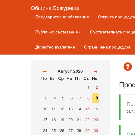
Община Божурище
Предварителни обявления
Открита процедур
Публично състезание
Състезателната проце
Директно възлагане
Ограничена процедура
←
Август 2026
→
По
Вт
Ср
Чв
Пт
Съ
Не
Проф
1
2
3
4
5
6
7
8
9
По
10
11
12
13
14
15
16
06.11
17
18
19
20
21
22
23
24
25
26
27
28
29
30
Съб