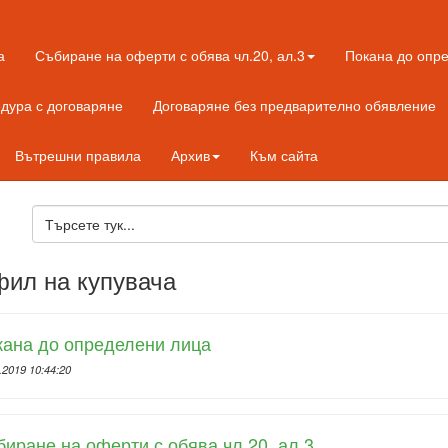
а
Събиране на оферти с обява чл.20, ал.3
Покана до опр
дура с договаряне
Договаряне без предварително обявление
Вътрешни правила
Архив
Към сайта
ил на купувача
кана до определени лица
.2019 10:44:20
иране на оферти с обява чл.20, ал.3